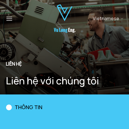
Chuyển
đến
nội
Vietnamese
dung
LIÊN HỆ
Liên hệ với chúng tôi
THÔNG TIN