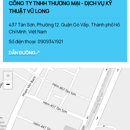
CÔNG TY TNHH THƯƠNG MẠI - DỊCH VỤ KỸ
THUẬT VŨ LONG
437 Tân Sơn, Phường 12, Quận Gò Vấp, Thành phố Hồ
Chí Minh, Việt Nam
Số điện thoại:
0909341921
DẪN ĐƯỜNG
+
−