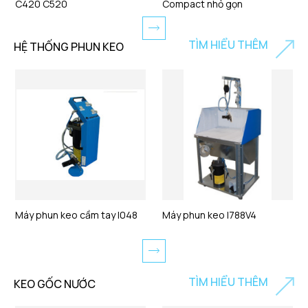
C420 C520
Compact nhỏ gọn
TÌM HIỂU THÊM
HỆ THỐNG PHUN KEO
Máy phun keo cầm tay I048
Máy phun keo I788V4
TÌM HIỂU THÊM
KEO GỐC NƯỚC