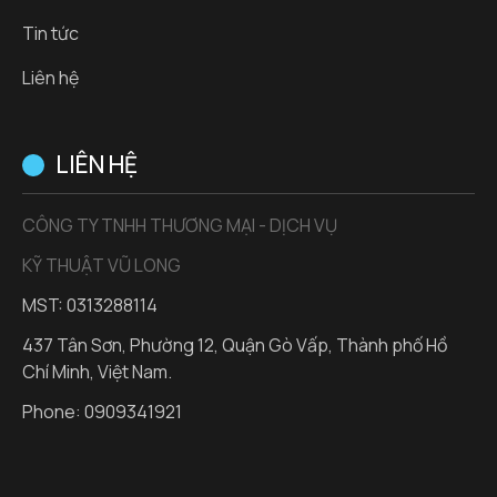
Tin tức
Liên hệ
LIÊN HỆ
CÔNG TY TNHH THƯƠNG MẠI - DỊCH VỤ
KỸ THUẬT VŨ LONG
MST: 0313288114
437 Tân Sơn, Phường 12, Quận Gò Vấp, Thành phố Hồ
Chí Minh, Việt Nam.
Phone:
0909341921