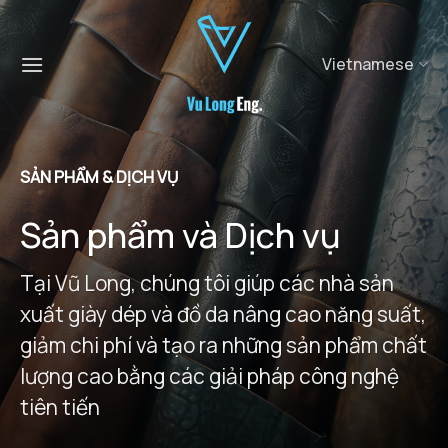
Chuyển
đến
nội
Vietnamese
dung
SẢN PHẨM & DỊCH VỤ
Sản phẩm và Dịch vụ
Tại Vũ Long, chúng tôi giúp các nhà sản
xuất giày dép và đồ da nâng cao năng suất,
giảm chi phí và tạo ra những sản phẩm chất
lượng cao bằng các giải pháp công nghệ
tiên tiến