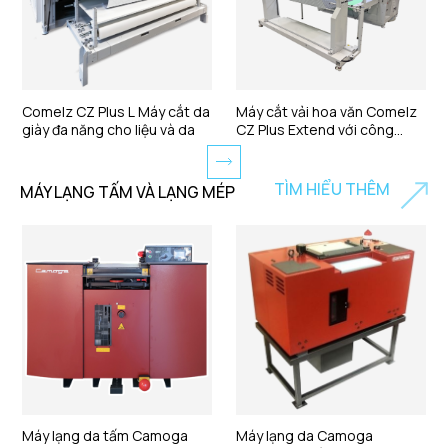
Comelz CZ Plus L Máy cắt da
Máy cắt vải hoa văn Comelz
giày đa năng cho liệu và da
CZ Plus Extend với công
nghệ xử lý ảnh tăng cường
TÌM HIỂU THÊM
MÁY LẠNG TẤM VÀ LẠNG MÉP
Máy lạng da tấm Camoga
Máy lạng da Camoga