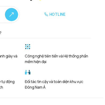
HOTLINE
?
ành giày và
Công nghệ tiên tiến và Hệ thống phần
mềm hiện đại
y tự động
Đối tác tin cậy và toàn diện khu vực
ch
Đông Nam Á