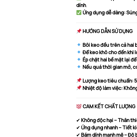
dính
.
Ứng dụng dễ dàng:
Súng
HƯỚNG DẪN SỬ DỤNG
Bôi keo đều trên cả hai 
Để keo khô cho đến khi 
Ép chặt hai bề mặt lại đ
Nếu quá thời gian mở, có
Lượng keo tiêu chuẩn:
5
Nhiệt độ làm việc:
Không
CAM KẾT CHẤT LƯỢNG
✔
Không độc hại – Thân thi
✔
Ứng dụng nhanh – Tiết ki
✔
Bám dính mạnh mẽ – Độ b