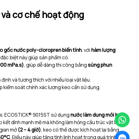
 và cơ chế hoạt động
o gốc nước poly-cloropren biến tính
, với
hàm lượng
 đặc biệt này giúp sản phẩm có:
000 mPa.s)
, giúp dễ dàng thi công bằng
súng phun
 định và tương thích với nhiều loại vật liệu.
úp kiểm soát chính xác lượng keo cần sử dụng.
môi, ECOSTICK® 9015ST sử dụng
nước làm dung môi bay
o kết dính mạnh mẽ mà không làm hỏng cấu trúc vật liệu.
 gian mở
(2 – 4 giờ)
, keo có thể được kích hoạt lại bằng
 60°C
. Điều này giúp tăng tính linh hoạt trong quá trình