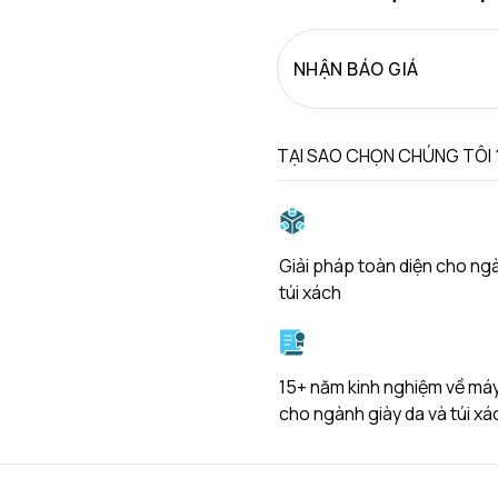
NHẬN BÁO GIÁ
TẠI SAO CHỌN CHÚNG TÔI 
Giải pháp toàn diện cho ng
túi xách
15+ năm kinh nghiệm về má
cho ngành giày da và túi xá