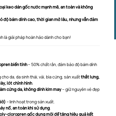
loại keo dán gốc nước mạnh mẽ, an toàn và không
 độ bám dính cao, thời gian mở lâu, nhưng vẫn đảm
nh là giải pháp hoàn hảo dành cho bạn!
pren biến tính
– 50% chất rắn, đảm bảo độ bám dính
cho da, da sinh thái, vải, bìa cứng, sản xuất
thắt lưng,
iày, lót chỉnh hình
.
 làm cứng da, không dính kim may
– giữ nguyên vẻ đẹp
giờ)
– linh hoạt trong sản xuất.
áy nổ, an toàn khi sử dụng
.
poly-cloropren gốc dung môi để tăng hiệu quả kết