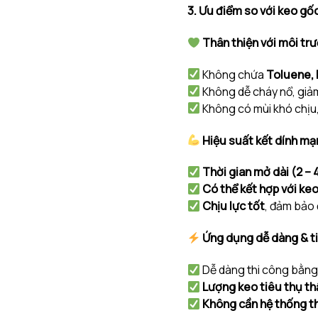
3. Ưu điểm so với keo gố
Thân thiện với môi tr
Không chứa
Toluene,
Không dễ cháy nổ, giảm
Không có mùi khó chịu,
Hiệu suất kết dính m
Thời gian mở dài (2 – 
Có thể kết hợp với ke
Chịu lực tốt
, đảm bảo 
Ứng dụng dễ dàng & tiế
Dễ dàng thi công bằn
Lượng keo tiêu thụ th
Không cần hệ thống th