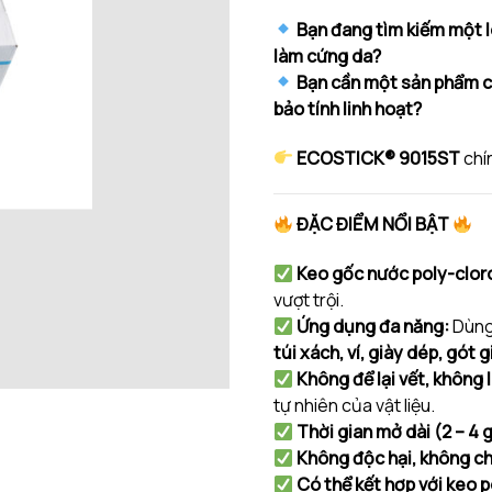
Bạn đang tìm kiếm một 
làm cứng da?
Bạn cần một sản phẩm có
bảo tính linh hoạt?
ECOSTICK® 9015ST
chí
ĐẶC ĐIỂM NỔI BẬT
Keo gốc nước poly-cloro
vượt trội.
Ứng dụng đa năng:
Dùng 
túi xách, ví, giày dép, gót g
Không để lại vết, không
tự nhiên của vật liệu.
Thời gian mở dài (2 – 4 
Không độc hại, không ch
Có thể kết hợp với keo 