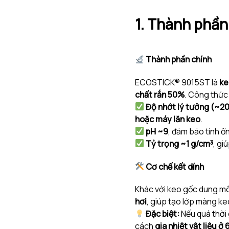
1. Thành phần
Thành phần chính
ECOSTICK® 9015ST là
ke
chất rắn 50%
. Công thức
Độ nhớt lý tưởng (~2
hoặc máy lăn keo
.
pH ~9
, đảm bảo tính ổn
Tỷ trọng ~1 g/cm³
, gi
Cơ chế kết dính
Khác với keo gốc dung 
hơi
, giúp tạo lớp màng ke
Đặc biệt:
Nếu quá thời
cách
gia nhiệt vật liệu ở