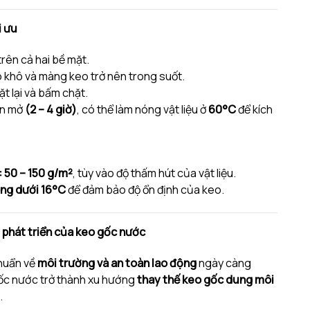
i ưu
rên cả hai bề mặt.
o khô và màng keo trở nên trong suốt.
t lại và bấm chặt.
an mở
(2 – 4 giờ)
, có thể làm nóng vật liệu ở
60°C
để kích
:
50 – 150 g/m²
, tùy vào độ thấm hút của vật liệu.
ng dưới 16°C
để đảm bảo độ ổn định của keo.
 phát triển của keo gốc nước
chuẩn về
môi trường và an toàn lao động
ngày càng
ốc nước trở thành xu hướng
thay thế keo gốc dung môi
.