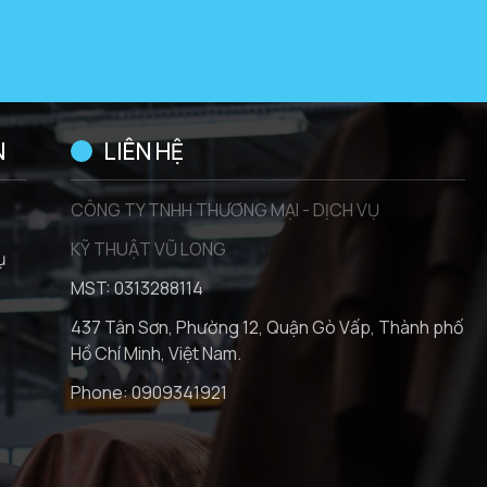
N
LIÊN HỆ
CÔNG TY TNHH THƯƠNG MẠI - DỊCH VỤ
KỸ THUẬT VŨ LONG
ụ
MST: 0313288114
437 Tân Sơn, Phường 12, Quận Gò Vấp, Thành phố
Hồ Chí Minh, Việt Nam.
Phone:
0909341921