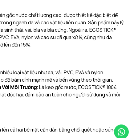
n gốc nước chất lượng cao, được thiết kế đặc biệt để
rong ngành da và các vật liệu liên quan.
Sản phẩm này lý
 sinh thái, vải, bìa và bìa cứng.
Ngoài ra, ECOSTICK®
VC, EVA, nylon và cao su đã qua xử lý, cũng như da
ỡ lên đến 15%.
hiều loại vật liệu như da, vải, PVC, EVA và nylon.
o độ bám dính mạnh mẽ và bền vững theo thời gian.
 Với Môi Trường:
Là keo gốc nước, ECOSTICK® 1804
ất độc hại, đảm bảo an toàn cho người sử dụng và môi
ên cả hai bề mặt cần dán bằng chổi quét hoặc súng