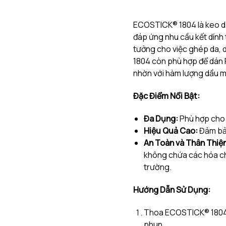
ECOSTICK® 1804 là keo dá
đáp ứng nhu cầu kết dính t
tưởng cho việc ghép da, da
1804 còn phù hợp để dán P
nhờn với hàm lượng dầu m
Đặc Điểm Nổi Bật:
Đa Dụng:
Phù hợp cho n
Hiệu Quả Cao:
Đảm bả
An Toàn và Thân Thiện
không chứa các hóa ch
trường.
Hướng Dẫn Sử Dụng:
Thoa ECOSTICK® 1804 l
phun.