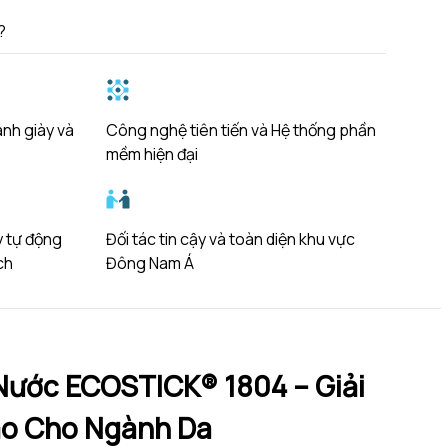
?
ành giày và
Công nghệ tiên tiến và Hệ thống phần
mềm hiện đại
y tự động
Đối tác tin cậy và toàn diện khu vực
ch
Đông Nam Á
Nước ECOSTICK® 1804 – Giải
o Cho Ngành Da