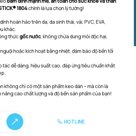
 keo
bám dính mạnh mẽ, an toàn cho sức khỏe và thân
TICK® 1804
chính là lựa chọn lý tưởng!
dính hoàn hảo trên da, da sinh thái, vải, PVC, EVA,
ệu khác.
ng thức
gốc nước
, không chứa dung môi độc hại,
nguội hoặc kích hoạt bằng nhiệt, đảm bảo độ bền tối
 tác dễ dàng, hiệu suất cao, đáp ứng tiêu chuẩn khắt
ép.
ạn không chỉ có một sản phẩm keo dán – mà còn là
 nâng cao chất lượng và độ bền sản phẩm của bạn!
HOTLINE