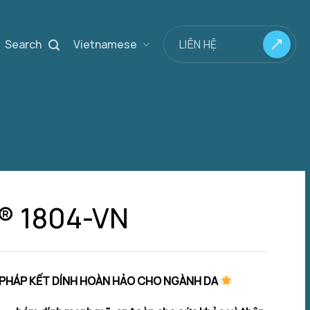
Search
Vietnamese
LIÊN HỆ
® 1804-VN
I PHÁP KẾT DÍNH HOÀN HẢO CHO NGÀNH DA