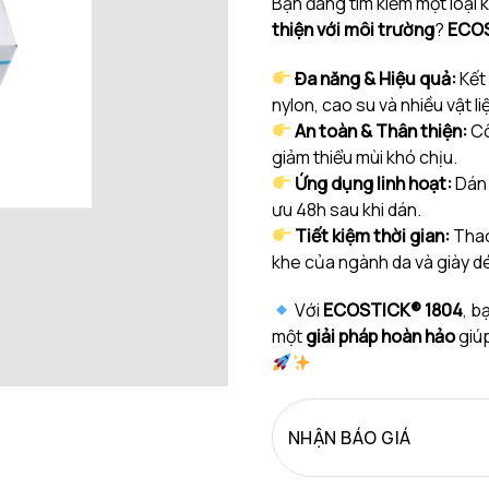
Bạn đang tìm kiếm một loại
thiện với môi trường
?
ECOS
Đa năng & Hiệu quả:
Kết 
nylon, cao su và nhiều vật li
An toàn & Thân thiện:
Cô
giảm thiểu mùi khó chịu.
Ứng dụng linh hoạt:
Dán 
ưu 48h sau khi dán.
Tiết kiệm thời gian:
Thao
khe của ngành da và giày d
Với
ECOSTICK® 1804
, b
một
giải pháp hoàn hảo
giúp
NHẬN BÁO GIÁ