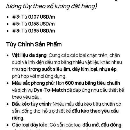
lượng tùy theo số lượng đặt hàng)
#3
: Từ
0.107 USD/m
#5
: Từ
0.158 USD/m
#8
: Từ
0.195 USD/m
Tùy Chỉnh Sản Phẩm
Vật liệu đa dạng
: Cung cấp các loại chặn trên, chặn
dưới và linh kiện đầu mở bằng nhiều vật liệu khác nhau
như
sợi trong suốt siêu âm, dây kim loại, nhựa ép
,
phù hợp với mọi ứng dụng.
Màu sắc phong phú
: Hơn
600 màu băng tiêu chuẩn
và dịch vụ
Dye-To-Match
để đáp ứng nhu cầu thiết kế
theo yêu cầu.
Đầu kéo tùy chỉnh
: Nhiều mẫu đầu kéo tiêu chuẩn có
sẵn, đồng thời hỗ trợ thiết kế
đầu kéo theo yêu cầu
riêng
.
Các loại dây kéo
: Có sẵn các loại
đầu mở, đầu đóng