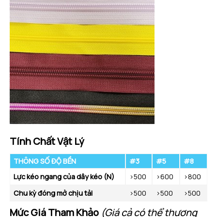
Tính Chất Vật Lý
THÔNG SỐ ĐỘ BỀN
#3
#5
#8
Lực kéo ngang của dây kéo (N)
>500
>600
>800
Chu kỳ đóng mở chịu tải
>500
>500
>500
Mức Giá Tham Khảo
(Giá cả có thể thương