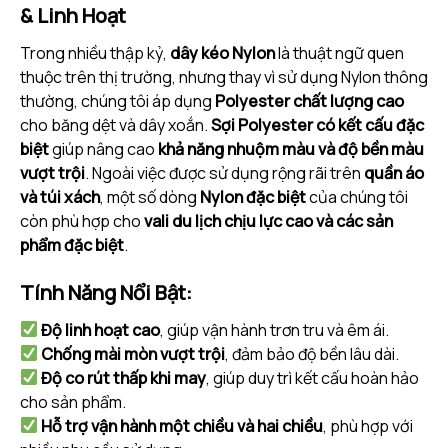
& Linh Hoạt
Trong nhiều thập kỷ,
dây kéo Nylon
là thuật ngữ quen
thuộc trên thị trường, nhưng thay vì sử dụng Nylon thông
thường, chúng tôi áp dụng
Polyester chất lượng cao
cho băng dệt và dây xoắn.
Sợi Polyester có kết cấu đặc
biệt
giúp nâng cao
khả năng nhuộm màu và độ bền màu
vượt trội
. Ngoài việc được sử dụng rộng rãi trên
quần áo
và túi xách
, một số dòng
Nylon đặc biệt
của chúng tôi
còn phù hợp cho
vali du lịch chịu lực cao và các sản
phẩm đặc biệt
.
Tính Năng Nổi Bật:
Độ linh hoạt cao
, giúp vận hành trơn tru và êm ái.
Chống mài mòn vượt trội
, đảm bảo độ bền lâu dài.
Độ co rút thấp khi may
, giúp duy trì kết cấu hoàn hảo
cho sản phẩm.
Hỗ trợ vận hành một chiều và hai chiều
, phù hợp với